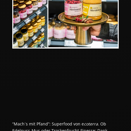
“Mach´s mit Pfand”: Superfood von e
coterra
. Ob 
Edelnuss-Mus oder Trockenfrucht-Finesse: Dank 