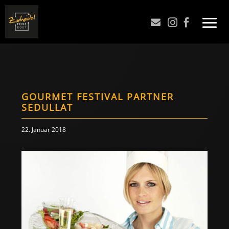



GOURMET FESTIVAL PARTNER
SEDULLAT
22. Januar 2018