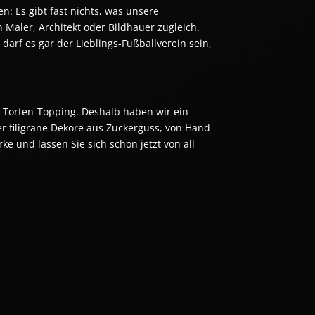
: Es gibt fast nichts, was unsere 
Zuckerbäcker nicht nachbilden können – und sind dabei immer auch ein bisschen Maler, Architekt oder Bildhauer zugleich. 
rf es gar der Lieblings-Fußballverein sein, 
en Torten-Topping. Deshalb haben wir ein 
er filigrane Dekore aus Zuckerguss, von Hand 
 und lassen Sie sich schon jetzt von all 