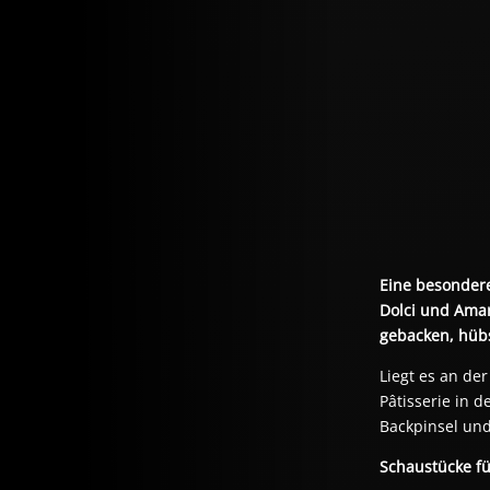
Eine besondere
Dolci und Amar
gebacken, hübs
Liegt es an de
Pâtisserie in d
Backpinsel und 
Schaustücke fü