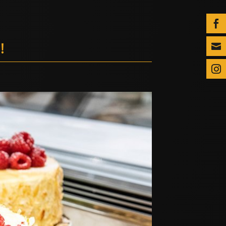

!

