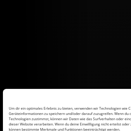
Um dir ein optimales Erlebnis zu bieten, verwenden wir Technologien wie 
Geräteinformationen zu speichern und/oder darauf zuzugreifen. Wenn du 
Technologien zustimmst, können wir Daten wie das Surfverhalten oder eind
dieser Website verarbeiten. Wenn du deine Einwillligung nicht erteilst oder 
können bestimmte Merkmale und Funktionen beeinträchtigt werden.