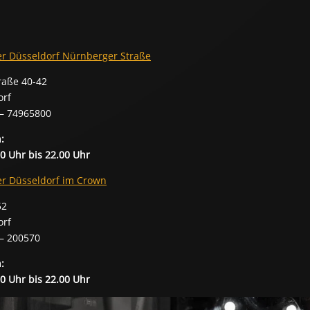
er Düsseldorf Nürnberger Straße
raße 40-42
orf
 – 74965800
:
00 Uhr bis 22.00 Uhr
er Düsseldorf im Crown
52
orf
 – 200570
:
00 Uhr bis 22.00 Uhr