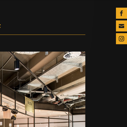

F

