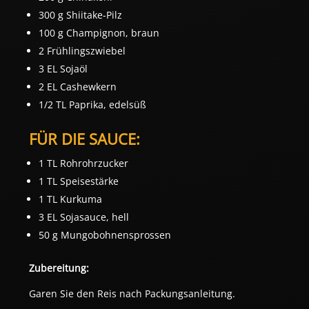
300 g Shiitake-Pilz
100 g Champignon, braun
2 Frühlingszwiebel
3 EL Sojaöl
2 EL Cashewkern
1/2 TL Paprika, edelsüß
FÜR DIE SAUCE:
1 TL Rohrohrzucker
1 TL Speisestärke
1 TL Kurkuma
3 EL Sojasauce, hell
50 g Mungobohnensprossen
Zubereitung:
Garen Sie den Reis nach Packungsanleitung.