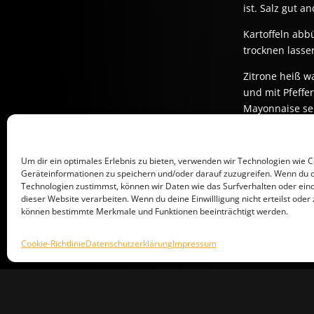
ist. Salz gut 
Kartoffeln abb
trocknen lasse
Zitrone heiß w
und mit Pfeffe
Mayonnaise se
GUTEN APPETIT
Um dir ein optimales Erlebnis zu bieten, verwenden wir Technologien wie 
Geräteinformationen zu speichern und/oder darauf zuzugreifen. Wenn du 
Technologien zustimmst, können wir Daten wie das Surfverhalten oder eind
dieser Website verarbeiten. Wenn du deine Einwillligung nicht erteilst oder 
können bestimmte Merkmale und Funktionen beeinträchtigt werden.
Cookie-Richtlinie
Datenschutzerklärung
Impressum
IMPRE