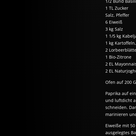
1/2 Bund Basi
1 TL Zucker
Salz, Pfeffer
6 Eiweiß
3 kg Salz
1 1/5 kg Kabel
1 kg Kartoffeln,
2 Lorbeerblätt
1 Bio-Zitrone
2 EL Mayonnai
2 EL Naturjogh
Ofen auf 200 G
Paprika auf ei
und luftdicht 
schneiden. Dan
marinieren und
Eiweiße mit 50
ausgelegtes Ba