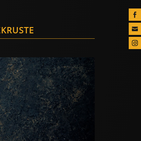

ZKRUSTE

