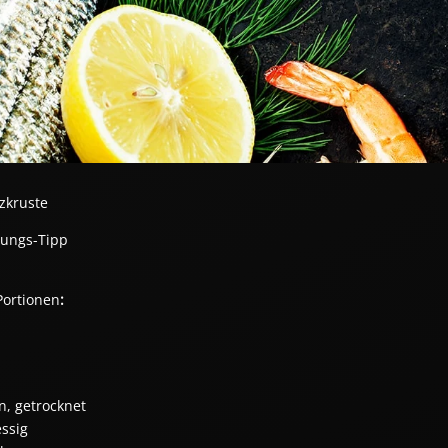
lzkruste
tungs-Tipp
Portionen
:
en, getrocknet
ssig