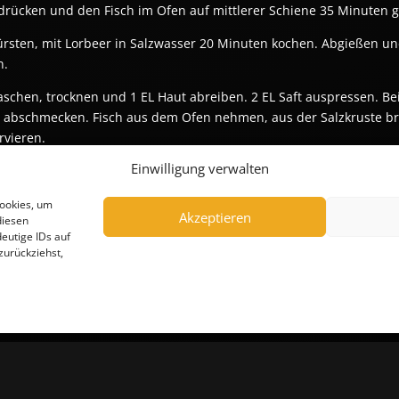
andrücken und den Fisch im Ofen auf mittlerer Schiene 35 Minuten 
ürsten, mit Lorbeer in Salzwasser 20 Minuten kochen. Abgießen u
n.
aschen, trocknen und 1 EL Haut abreiben. 2 EL Saft auspressen. 
r abschmecken. Fisch aus dem Ofen nehmen, aus der Salzkruste bre
rvieren.
Einwilligung verwalten
!
Cookies, um
Akzeptieren
diesen
eutige IDs auf
zurückziehst,
SSUM
DATENSCHUTZERKLÄRUNG
FEEDBACK
PRESSE
NEWS