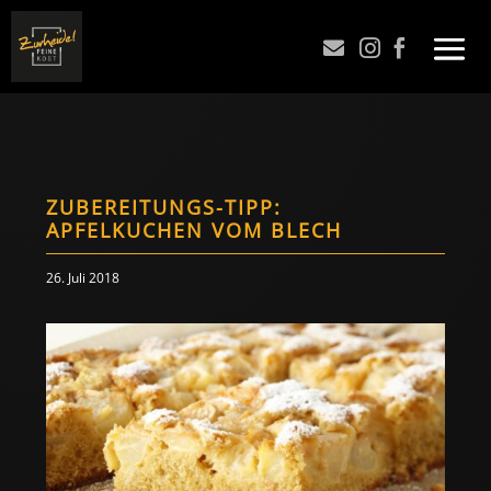



ZUBEREITUNGS-TIPP:
APFELKUCHEN VOM BLECH
26. Juli 2018