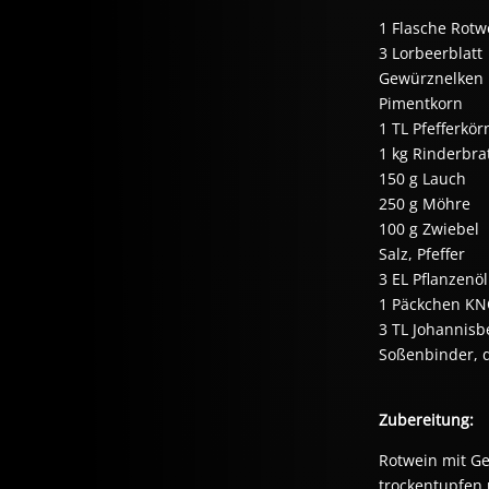
1 Flasche Rotw
3 Lorbeerblatt
Gewürznelken
Pimentkorn
1 TL Pfefferkö
1 kg Rinderbra
150 g Lauch
250 g Möhre
100 g Zwiebel
Salz, Pfeffer
3 EL Pflanzenöl
1 Päckchen KN
3 TL Johannisb
Soßenbinder, 
Zubereitung:
Rotwein mit G
trockentupfen 