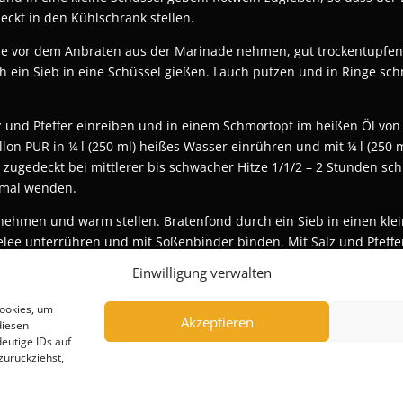
ckt in den Kühlschrank stellen.
de vor dem Anbraten aus der Marinade nehmen, gut trockentupfen 
 ein Sieb in eine Schüssel gießen. Lauch putzen und in Ringe sc
lz und Pfeffer einreiben und in einem Schmortopf im heißen Öl vo
llon PUR in ¼ l (250 ml) heißes Wasser einrühren und mit ¼ l (250 
zugedeckt bei mittlerer bis schwacher Hitze 1/1/2 – 2 Stunden sch
nmal wenden.
nehmen und warm stellen. Bratenfond durch ein Sieb in einen klei
lee unterrühren und mit Soßenbinder binden. Mit Salz und Pfeff
Einwilligung verwalten
!
Cookies, um
Akzeptieren
diesen
eutige IDs auf
zurückziehst,