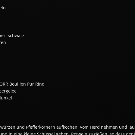
ein
rner, schwarz
ten
ORR Bouillon Pur Rind
eergelee
dunkel
ewürzen und Pfefferkörnern aufkochen. Vom Herd nehmen und lauw
und in eine kleine Schüssel geben. Rotwein zugießen, so dass der Br