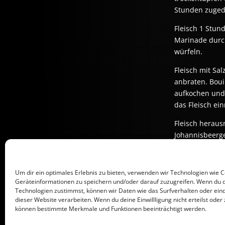
Stunden zugede
Fleisch 1 Stun
Marinade durch
würfeln.
Fleisch mit Sa
anbraten. Boui
aufkochen und 
das Fleisch ei
Fleisch heraus
Johannisbeerge
GUTEN APPETIT
Um dir ein optimales Erlebnis zu bieten, verwenden wir Technologien wie 
Geräteinformationen zu speichern und/oder darauf zuzugreifen. Wenn du 
Technologien zustimmst, können wir Daten wie das Surfverhalten oder eind
dieser Website verarbeiten. Wenn du deine Einwillligung nicht erteilst oder 
können bestimmte Merkmale und Funktionen beeinträchtigt werden.