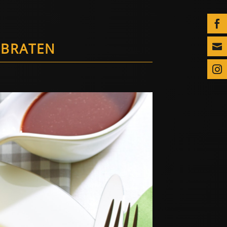

RBRATEN

