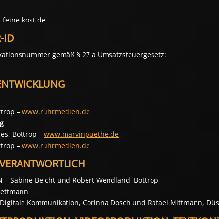
-feine-kost.de
-ID
ikationsnummer gemäß § 27 a Umsatzsteuergesetz:
ENTWICKLUNG
ttrop –
www.ruhrmedien.de
ng
ces, Bottrop –
www.marvinpuethe.de
ttrop –
www.ruhrmedien.de
 VERANTWORTLICH
– Sabine Beicht und Robert Wendland, Bottrop
Mettmann
 Digitale Kommunikation, Corinna Dosch und Rafael Mittmann, Düs