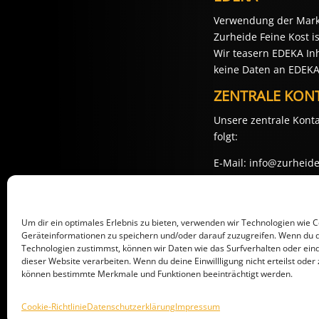
Verwendung der Mar
Zurheide Feine Kost 
Wir teasern EDEKA Inh
keine Daten an EDEKA
ZENTRALE KONT
Unsere zentrale Konta
folgt:
E-Mail: info@zurheide
Telefon: 02041706575
Die für den Kontakt z
Um dir ein optimales Erlebnis zu bieten, verwenden wir Technologien wie 
Quelle:
https://www.e
Geräteinformationen zu speichern und/oder darauf zuzugreifen. Wenn du 
Technologien zustimmst, können wir Daten wie das Surfverhalten oder eind
dieser Website verarbeiten. Wenn du deine Einwillligung nicht erteilst oder 
können bestimmte Merkmale und Funktionen beeinträchtigt werden.
Cookie-Richtlinie
Datenschutzerklärung
Impressum