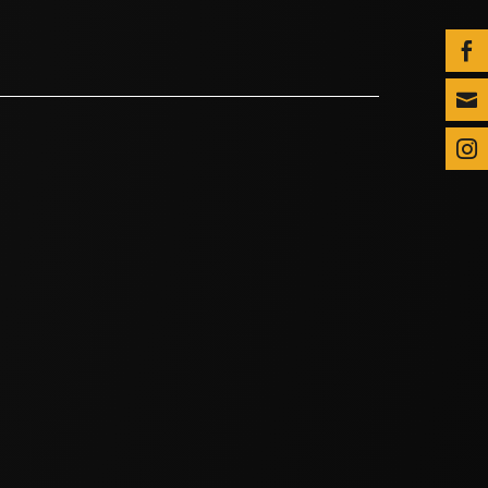


