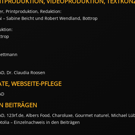
RINTPRODUKTION, VIDEOPRODUKTION, TEXTKO
der, Printproduktion, Redaktion:
– Sabine Beicht und Robert Wendland, Bottrop
ktion:
ttrop
Mettmann
D, Dr. Claudia Roosen
E, WEBSEITE-PFLEGE
AD
N BEITRÄGEN
, 123rf.de, Albers Food, Charoluxe, Gourmet naturel, Michael Lü
otolia – Einzelnachweis in den Beiträgen