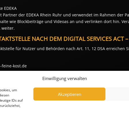
ke EDEKA
ist Partner der EDEKA Rhein Ruhr und verwendet im Rahmen der 
alte wie Blockbeiträge und Videoas an und verlinken dort hin. Vera
 weiter.
AKTSTELLE NACH DEM DIGITAL SERVICES ACT –
ktstelle für Nutzer und Behörden nach Art. 11, 12 DSA erreichen S
-feine-kost.de
Einwilligung verwalten
ur Verfügung stehenden Sprachen sind: Deutsch, Englisch.
Cookies, um
-recht24.de
Akzeptieren
diesen
eutige IDs auf
zurückziehst,