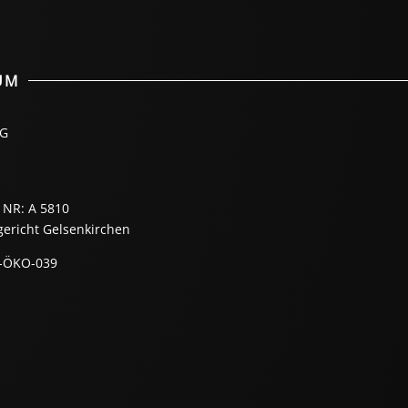
UM
KG
1
 NR: A 5810
gericht Gelsenkirchen
E-ÖKO-039