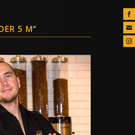

DER 5 M“

