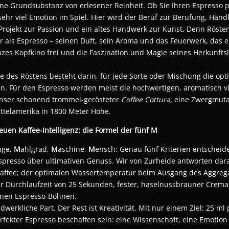
eine Grundsubstanz von erlesener Reinheit. Ob Sie Ihren Espresso 
sehr viel Emotion im Spiel. Hier wird der Beruf zur Berufung, Händ
Projekt zur Passion und ein altes Handwerk zur Kunst. Denn Rösten
r als Espresso – seinen Duft, sein Aroma und das Feuerwerk, das 
anzes Kopfkino frei und die Faszination und Magie seines Herkunft
e des Röstens besteht darin, für jede Sorte oder Mischung die opt
n. Für den Espresso werden meist die hochwertigen, aromatisch vi
nser schonend trommel-gerösteter 
Coffee Cottura
, eine Zwergmuta
ttelamerika in 1800 Meter Höhe.
euen Kaffee-Intelligenz: die Formel der fünf M
nge,
M
ahlgrad,
M
aschine,
M
ensch: Genau fünf Kriterien entscheid
Espresso über ultimativen Genuss. Wir von Zurheide antworten da
ffee; der optimalen Wassertemperatur beim Ausgang des Aggregat
er Durchlaufzeit von 25 Sekunden, fester, haselnussbrauner Crem
enen Espresso-Bohnen.
ndwerkliche Part. Der Rest ist Kreativität. Mit nur einem Ziel: 25 
perfekter Espresso beschaffen sein: eine Wissenschaft, eine Emotio