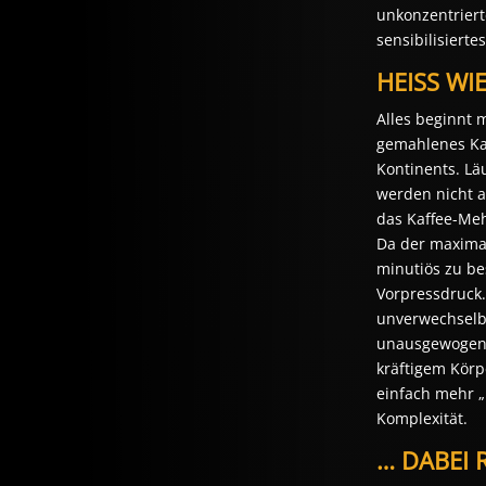
unkonzentrierte
sensibilisiert
HEISS WI
Alles beginnt 
gemahlenes Kaf
Kontinents. Lä
werden nicht a
das Kaffee-Meh
Da der maximal
minutiös zu be
Vorpressdruck.
unverwechselba
unausgewogenen
kräftigem Körp
einfach mehr „
Komplexität. 
… DABEI R