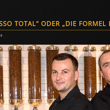
SSO TOTAL“ ODER „DIE FORMEL 
18