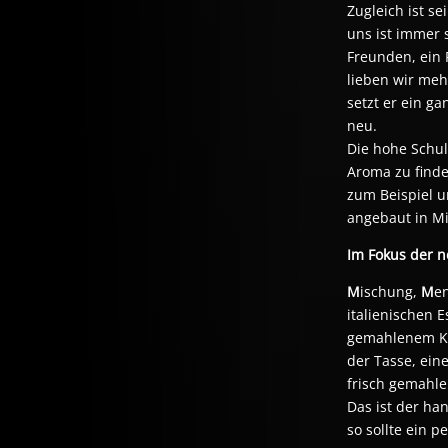
Zugleich ist s
uns ist immer 
Freunden, ein 
lieben wir meh
setzt er ein g
neu.
Die hohe Schul
Aroma zu finde
zum Beispiel u
angebaut in Mi
Im Fokus der n
M
ischung,
M
e
italienischen 
gemahlenem Ka
der Tasse, ein
frisch gemahl
Das ist der ha
so sollte ein 