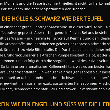
r Moment und die Tasse ist ruiniert: vielleicht nicht für herkömml
es Barista-Team und andere Spezialisten der Branche.
E DIE HÖLLE & SCHWARZ WIE DER TEUFEL
mit einer sehr guten Siebträger-Maschine. In dieser wird 92 bis 94 
feepulver gepresst. Aber nicht irgendein Pulver: Bei uns besteht 
uft das Wasser – in unserem Fall zuvor auf Reinheit und den ideale
lle Aromastoffe und Ingredienzen gelöst: Der Espresso schmeckt sä
l, lösen sich zu viele Bitterstoffe. Die Durchlaufzeit sollte daher
e Brühdruck unserer elektrischen Pumpe konstant bleibt, ist der 
stimmen. Dies erfolgt durch die sorgfältige Wahl des Pulver-Volu
 So kann unser aromatisches Kaffeemehl tun, was es am besten ka
re Sensorik entfalten. Ein weniger reinrassiger Espresso auf Bas
 Anteil an Robusta-Bohnen schmeckt bisweilen sauer. Den perfek
er gewinnt man aus einer exakt austarierten Kaffeebohnen-Mischun
Körper“, schmeckt elementar, voll und schwer. Er verwöhnt den G
EIN WIE EIN ENGEL UND SÜSS WIE DIE LIEBE