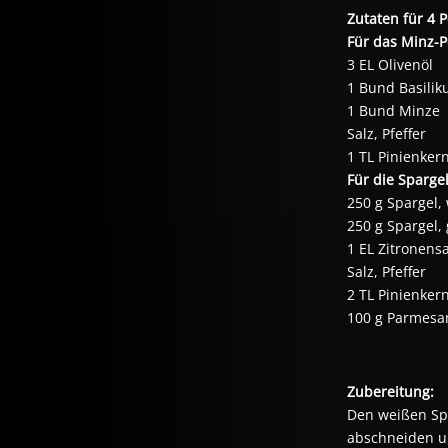
Zutaten für 4 P
Für das Minz-P
3 EL Olivenöl
1 Bund Basili
1 Bund Minze
Salz, Pfeffer
1 TL Pinienker
Für die Spargel
250 g Spargel,
250 g Spargel,
1 EL Zitronensa
Salz, Pfeffer
2 TL Pinienker
100 g Parmesa
Zubereitung:
Den weißen Spa
abschneiden un