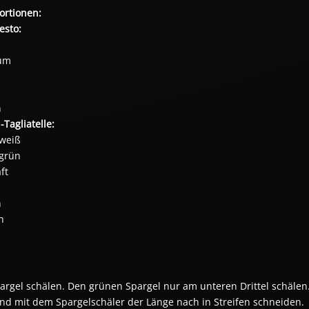
ortionen:
esto:
kum
n
-Tagliatelle:
 weiß
 grün
ft
n
n
rgel schälen. Den grünen Spargel nur am unteren Drittel schälen.
d mit dem Spargelschäler der Länge nach in Streifen schneiden.