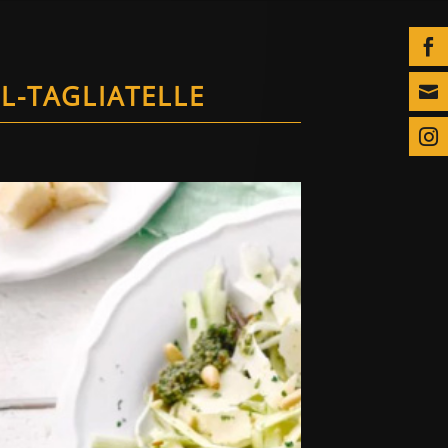

L-TAGLIATELLE

