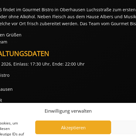
26 findet im Gourmet Bistro in Oberhausen Luchsstraße zum ersten
 oder ohne Alkohol. Neben Fleisch aus dem Hause Albers und Musik 
elche vor Ort frisch zubereitet werden. Das Team vom Gourmet Bist
hen Grüßen
Team
ALTUNGSDATEN
i 2026, Einlass: 17:30 Uhr, Ende: 22:00 Uhr
istro
hausen
UR
Einwilligung verwalten
: Da die Plätze im Gourmet Bistro begrenzt sind, empfehlen wir Ihne
 nehmen wir vor Ort oder telefonisch an.
Cookies, um
Akzeptieren
diesen
eutige IDs auf