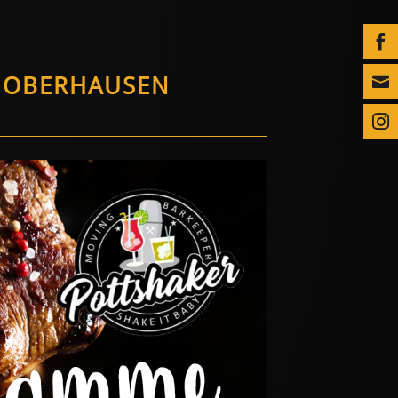

/ OBERHAUSEN

