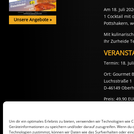
Am 18. Juli 20
1 Cocktail mit
Unsere Angebote
»
Pottshakern, w
Mit kulinarisc
Ihr Zurheide 
VERANST
Termin: 18. Jul
Ort: Gourmet B
Luchsstraße 1
D-46149 Ober
Preis: 49,90 E
Reservierungen
Reservierungen
Um dir ein optimales Erlebnis zu bieten, verwenden wir Technologien wie 
Geräteinformationen zu speichern und/oder darauf zuzugreifen. Wenn du 
Technologien zustimmst, können wir Daten wie das Surfverhalten oder eind