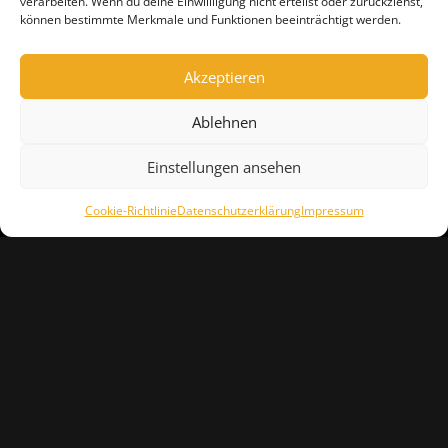
verarbeiten. Wenn du deine Einwillligung nicht erteilst oder zurückziehst,
können bestimmte Merkmale und Funktionen beeinträchtigt werden.
Akzeptieren
Ablehnen
Einstellungen ansehen
Cookie-Richtlinie
Datenschutzerklärung
Impressum
IMPRESSUM
DATENSCHUTZERKLÄRUNG
FEEDBACK
PRESSE