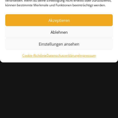
verarbeiten. Wenn du deine Einwillligung nicht erteilst oder zurückziehst,
können bestimmte Merkmale und Funktionen beeinträchtigt werden.
Akzeptieren
Ablehnen
Einstellungen ansehen
Cookie-Richtlinie
Datenschutzerklärung
Impressum
IMPRESSUM
DATENSCHUTZERKLÄRUNG
FEEDBACK
PRESSE