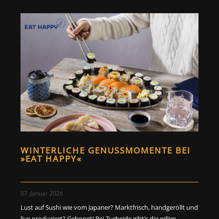
WINTERLICHE GENUSSMOMENTE BEI
»EAT HAPPY«
07. Januar 2026
Lust auf Sushi wie vom Japaner? Marktfrisch, handgerollt und
live produziert? Gebongt! Bei Zurheide gibt’s die edlen...