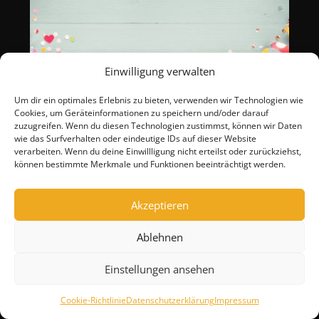
Einwilligung verwalten
ÖFFNUNGSZEITEN AN ROSENMONTAG
Um dir ein optimales Erlebnis zu bieten, verwenden wir Technologien wie
Cookies, um Geräteinformationen zu speichern und/oder darauf
zuzugreifen. Wenn du diesen Technologien zustimmst, können wir Daten
wie das Surfverhalten oder eindeutige IDs auf dieser Website
verarbeiten. Wenn du deine Einwillligung nicht erteilst oder zurückziehst,
können bestimmte Merkmale und Funktionen beeinträchtigt werden.
09. Februar 2025
Am Rosenmontag, den 16.02.2026, bleibt unser Markt in
Düsseldorf auf der Berliner Allee (Crown) geschlossen. Für
Akzeptieren
alle...
Ablehnen
MEHR LESEN
Einstellungen ansehen
Cookie-Richtlinie
Datenschutzerklärung
Impressum